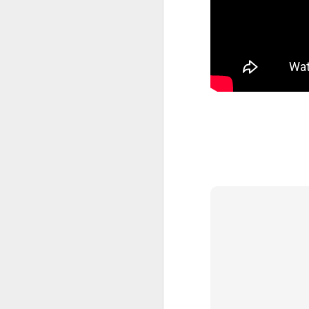
"De verdad que no lo/la entiendo". Este vídeo es para ti.
5 reflexiones sobre la ideología de género
Setimientos vs razón
Creía que era feliz, pero estaba vacío
Vivir en pareja, divorcio, etc
Matrimonio según Pixar (versión en español)
1
¿Matrimonio roto?
Amor sin remordimiento
La Misa desvelada
Platos rotos