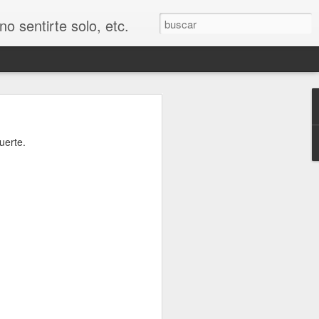
o sentirte solo, etc.
con Cristo.
uerte.