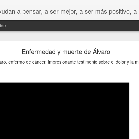
udan a pensar, a ser mejor, a ser más positivo, a n
ide
de sufrir y ser feliz? Parece que sí.
Enfermedad y muerte de Álvaro
 que muestran cómo el sufrimiento es liberador cuando se lleva 
s completos hasta el final.
aro, enfermo de cáncer. Impresionante testimonio sobre el dolor y la m