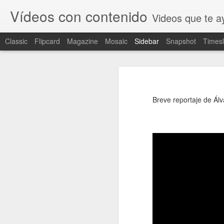
Vídeos con contenido
Videos que te ay
Classic
Flipcard
Magazine
Mosaic
Sidebar
Snapshot
Timesl
¿Se puede sufrir y ser feliz? Parece que sí.
¿Se pue
Tomás y Paquita: un matrimonio maravillosamente normal
Se recogen diversos testimonios
Advertencia: hay que ver los crédito
Breve reportaje de Álv
¿Dios es bueno?
Perdonar el adulterio con Dios es posible
Material amor conyugal
11 suicidios cada día. Más de 4.000 al año.
El divorcio desde otra perspectiva
¿Qué aportan a la familia la paternidad y la masculinidad?