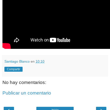
Santiago Blanco
en
10:10
Compartir
No hay comentarios:
Publicar un comentario
‹
›
Inicio